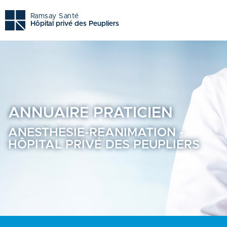
Anesthesie-reanimation - Hôpital privé des peupliers - Ann
Ramsay Santé
Hôpital privé des Peupliers
ANNUAIRE
PRATICIEN
ANESTHESIE-REANIMATION -
HÔPITAL PRIVÉ DES PEUPLIERS