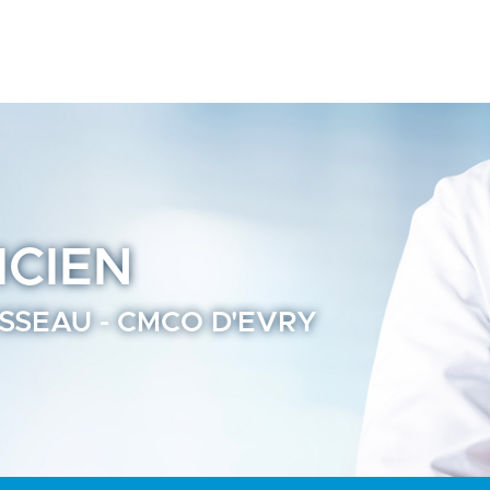
 Praticien Ramsay Santé
ICIEN
SSEAU - CMCO D'EVRY