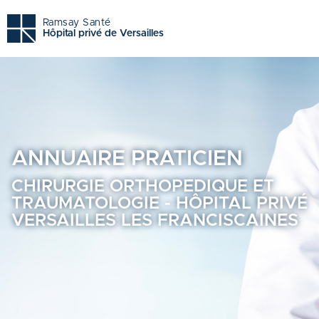
Chirurgie orthopedique et traumatologie - Hôpital privé ver
Ramsay Santé
Hôpital privé de Versailles
ANNUAIRE
PRATICIEN
CHIRURGIE ORTHOPEDIQUE ET
TRAUMATOLOGIE - HÔPITAL PRIVÉ
VERSAILLES LES FRANCISCAINES