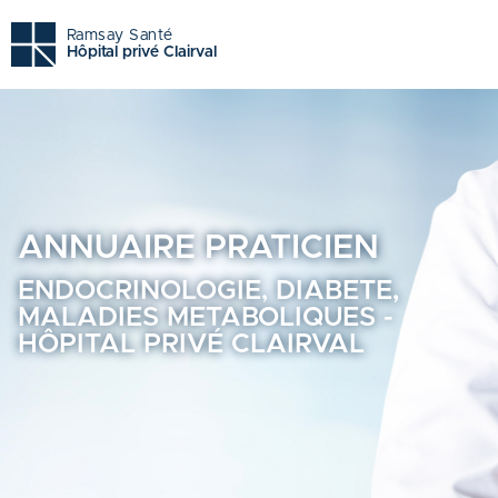
Endocrinologie, diabete, maladies metaboliques - Hôpital pr
Ramsay Santé
Hôpital privé Clairval
ANNUAIRE
PRATICIEN
ENDOCRINOLOGIE, DIABETE,
MALADIES METABOLIQUES -
HÔPITAL PRIVÉ CLAIRVAL