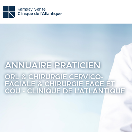
Orl & chirurgie cervico-faciale & chirurgie face et cou - Cl
Ramsay Santé
Clinique de l'Atlantique
ANNUAIRE
PRATICIEN
ORL & CHIRURGIE CERVICO-
FACIALE & CHIRURGIE FACE ET
COU - CLINIQUE DE L'ATLANTIQUE