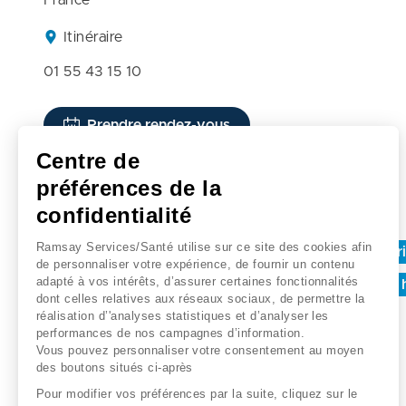
France
Itinéraire
01 55 43 15 10
Prendre rendez-vous
Centre de
préférences de la
Recherches associées
confidentialité
Ramsay Services/Santé utilise sur ce site des cookies afin
Chirurgie orthopedique et traumatologie - Hôpital pri
de personnaliser votre expérience, de fournir un contenu
adapté à vos intérêts, d’assurer certaines fonctionnalités
Boulogne-billancourt
Hôpital privé geoffroy saint h
dont celles relatives aux réseaux sociaux, de permettre la
réalisation d’'analyses statistiques et d’analyser les
performances de nos campagnes d’information.
Vous pouvez personnaliser votre consentement au moyen
des boutons situés ci-après
Pour modifier vos préférences par la suite, cliquez sur le