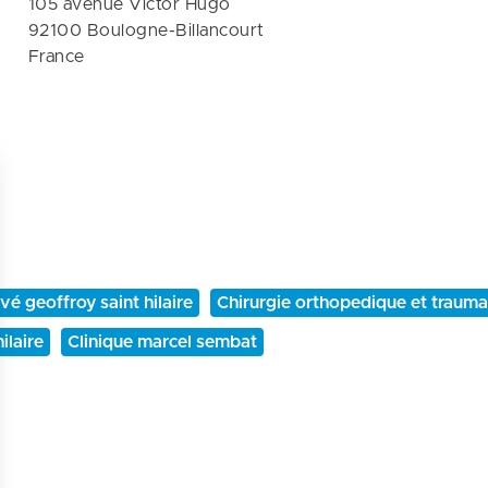
105 avenue Victor Hugo

92100 Boulogne-Billancourt

France
vé geoffroy saint hilaire
Chirurgie orthopedique et trauma
ilaire
Clinique marcel sembat