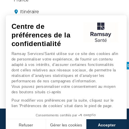
France
Itinéraire
05 59 59 38 71
Centre de
préférences de la
confidentialité
Recherches associées
Ramsay Services/Santé utilise sur ce site des cookies afin
de personnaliser votre expérience, de fournir un contenu
adapté à vos intérêts, d’assurer certaines fonctionnalités
Oncologie - Clinique belharra
Bayonne
Clinique 
dont celles relatives aux réseaux sociaux, de permettre la
réalisation d’'analyses statistiques et d’analyser les
performances de nos campagnes d’information.
Vous pouvez personnaliser votre consentement au moyen
des boutons situés ci-après
Pour modifier vos préférences par la suite, cliquez sur le
lien 'Préférences de cookies' situé dans le pied de page.
Consentements certifiés par
Refuser
Gérer les cookies
Accepter