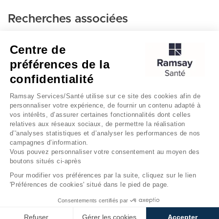
Recherches associées
Anesthesie-reanimation - Clinique monticelli-
Centre de
vélodrome
préférences de la
Marseille
confidentialité
Clinique monticelli-vélodrome
Ramsay Services/Santé utilise sur ce site des cookies afin de
personnaliser votre expérience, de fournir un contenu adapté à
vos intérêts, d’assurer certaines fonctionnalités dont celles
relatives aux réseaux sociaux, de permettre la réalisation
d’'analyses statistiques et d’analyser les performances de nos
campagnes d’information.
Vous pouvez personnaliser votre consentement au moyen des
boutons situés ci-après
Mentions légales
Gestion des cookies
Pour modifier vos préférences par la suite, cliquez sur le lien
'Préférences de cookies' situé dans le pied de page.
Données personnelles
Consentements certifiés par
Refuser
Gérer les cookies
Accepter