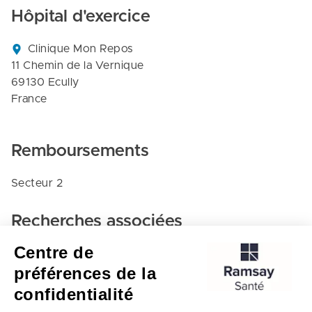
Hôpital d'exercice
Clinique Mon Repos

11 Chemin de la Vernique

69130 Ecully

France
Remboursements
Secteur 2
Recherches associées
Centre de
Psychiatrie - Clinique mon repos
préférences de la
Ecully
confidentialité
Clinique mon repos