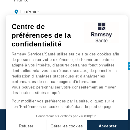
France
Itinéraire
04 50 60 59 17
Centre de
préférences de la
confidentialité
Recherches associées
Ramsay Services/Santé utilise sur ce site des cookies afin
de personnaliser votre expérience, de fournir un contenu
adapté à vos intérêts, d’assurer certaines fonctionnalités
Medecine generale - Clinique d'argonay
Pringy
C
dont celles relatives aux réseaux sociaux, de permettre la
réalisation d’'analyses statistiques et d’analyser les
performances de nos campagnes d’information.
Vous pouvez personnaliser votre consentement au moyen
des boutons situés ci-après
Pour modifier vos préférences par la suite, cliquez sur le
lien 'Préférences de cookies' situé dans le pied de page.
Consentements certifiés par
Refuser
Gérer les cookies
Accepter