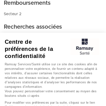
Remboursements
Secteur 2
Recherches associées
Cardiologie et maladies vasculaires - Médipole lyon
Centre de
villeurbanne
préférences de la
Villeurbanne
confidentialité
Médipole lyon villeurbanne
Ramsay Services/Santé utilise sur ce site des cookies afin de
personnaliser votre expérience, de fournir un contenu adapté à
vos intérêts, d’assurer certaines fonctionnalités dont celles
relatives aux réseaux sociaux, de permettre la réalisation
d’'analyses statistiques et d’analyser les performances de nos
campagnes d’information.
Vous pouvez personnaliser votre consentement au moyen des
boutons situés ci-après
Mentions légales
Gestion des cookies
Pour modifier vos préférences par la suite, cliquez sur le lien