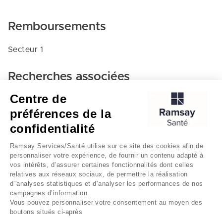
Remboursements
Secteur 1
Recherches associées
Centre de
Medecine d'urgence - Clinique de la sauvegarde
préférences de la
Lyon
confidentialité
Clinique de la sauvegarde
Ramsay Services/Santé utilise sur ce site des cookies afin de
personnaliser votre expérience, de fournir un contenu adapté à
vos intérêts, d’assurer certaines fonctionnalités dont celles
relatives aux réseaux sociaux, de permettre la réalisation
d’'analyses statistiques et d’analyser les performances de nos
campagnes d’information.
Vous pouvez personnaliser votre consentement au moyen des
boutons situés ci-après
Mentions légales
Gestion des cookies