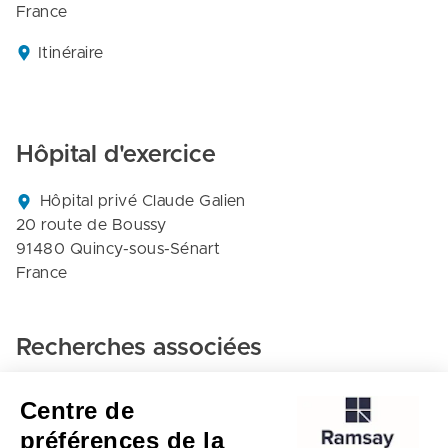
France
Itinéraire
Hôpital d'exercice
Hôpital privé Claude Galien

20 route de Boussy

91480 Quincy-sous-Sénart

France
Recherches associées
Chirurgie orthopedique et traumatologie - Hôpital
Centre de
privé claude galien
préférences de la