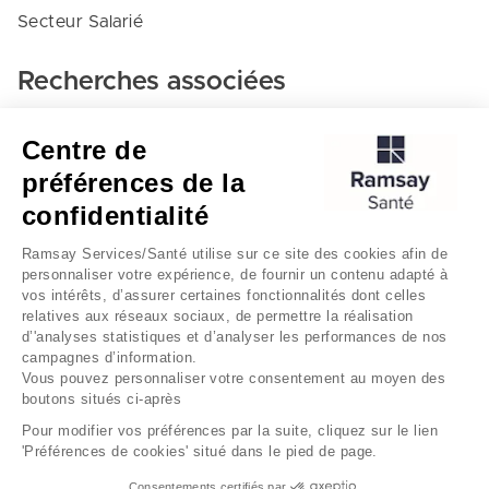
Secteur Salarié
Recherches associées
Medecine physique et de readaptation - Cers
Centre de
capbreton
préférences de la
Capbreton
confidentialité
Cers capbreton
Ramsay Services/Santé utilise sur ce site des cookies afin de
personnaliser votre expérience, de fournir un contenu adapté à
vos intérêts, d’assurer certaines fonctionnalités dont celles
relatives aux réseaux sociaux, de permettre la réalisation
d’'analyses statistiques et d’analyser les performances de nos
campagnes d’information.
Vous pouvez personnaliser votre consentement au moyen des
boutons situés ci-après
Mentions légales
Gestion des cookies
Pour modifier vos préférences par la suite, cliquez sur le lien
'Préférences de cookies' situé dans le pied de page.
Données personnelles
Consentements certifiés par