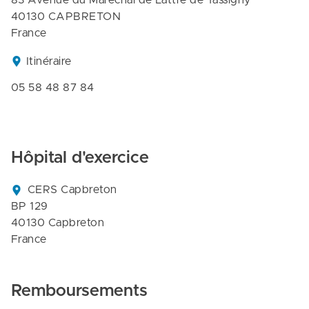
83 Avenue du Marechal de Lattre de Tassigny

40130 CAPBRETON

France
Itinéraire
05 58 48 87 84
Hôpital d'exercice
CERS Capbreton

BP 129

40130 Capbreton

France
Remboursements