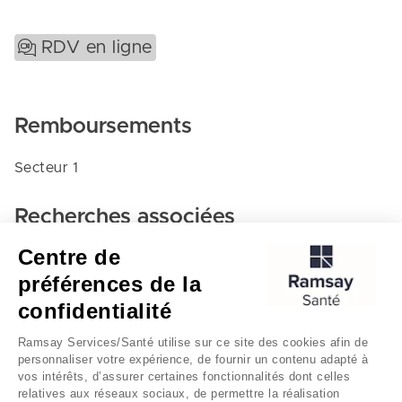
RDV en ligne
Remboursements
Secteur 1
Recherches associées
Centre de
Anesthesie-reanimation - Hôpital privé sainte marie
préférences de la
Chalon-sur-saone
confidentialité
Hôpital privé sainte marie
Ramsay Services/Santé utilise sur ce site des cookies afin de
personnaliser votre expérience, de fournir un contenu adapté à
vos intérêts, d’assurer certaines fonctionnalités dont celles
relatives aux réseaux sociaux, de permettre la réalisation