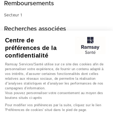
Remboursements
Secteur 1
Recherches associées
Centre de
Medecine d'urgence - Clinique saint amé
préférences de la
Lambres-lez-douai
confidentialité
Clinique saint amé
Ramsay Services/Santé utilise sur ce site des cookies afin de
personnaliser votre expérience, de fournir un contenu adapté à
vos intérêts, d’assurer certaines fonctionnalités dont celles
relatives aux réseaux sociaux, de permettre la réalisation
d’'analyses statistiques et d’analyser les performances de nos
campagnes d’information.
Vous pouvez personnaliser votre consentement au moyen des
boutons situés ci-après
Mentions légales
Gestion des cookies
Pour modifier vos préférences par la suite, cliquez sur le lien
'Préférences de cookies' situé dans le pied de page.
Données personnelles