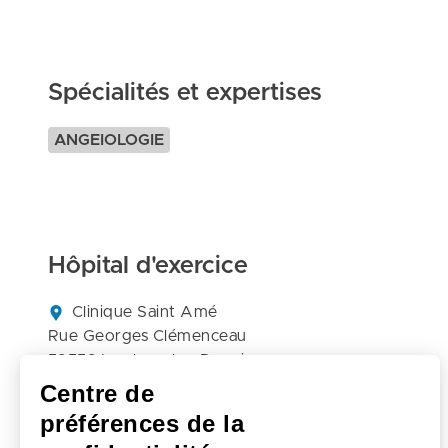
Spécialités et expertises
ANGEIOLOGIE
Hôpital d'exercice
Clinique Saint Amé

Rue Georges Clémenceau

59552 Lambres-lez-Douai

France
Centre de
03 74 82 17 17
préférences de la