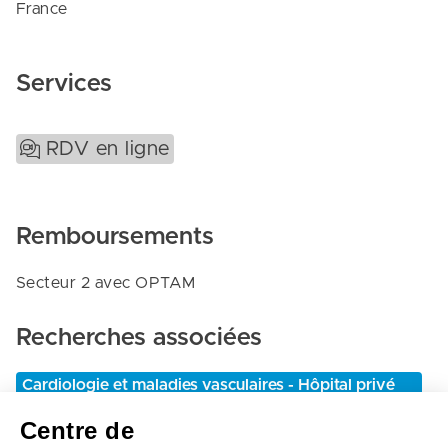
France
Services
RDV en ligne
Remboursements
Secteur 2 avec OPTAM
Recherches associées
Cardiologie et maladies vasculaires - Hôpital privé
de l'estuaire
Centre de
Le-havre