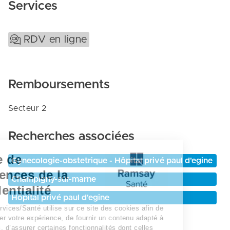
Services
RDV en ligne
Remboursements
Secteur 2
Recherches associées
Centre de
Gynecologie-obstetrique - Hôpital privé paul d'egine
préférences de la
Champigny-sur-marne
confidentialité
Hôpital privé paul d'egine
Ramsay Services/Santé utilise sur ce site des cookies afin de
personnaliser votre expérience, de fournir un contenu adapté à
vos intérêts, d’assurer certaines fonctionnalités dont celles