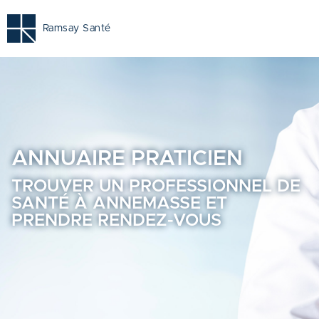
Annemasse | Trouvez un professionnel de santé près de ch
Ramsay Santé
ANNUAIRE
PRATICIEN
TROUVER UN PROFESSIONNEL DE
SANTÉ À ANNEMASSE ET
PRENDRE RENDEZ-VOUS