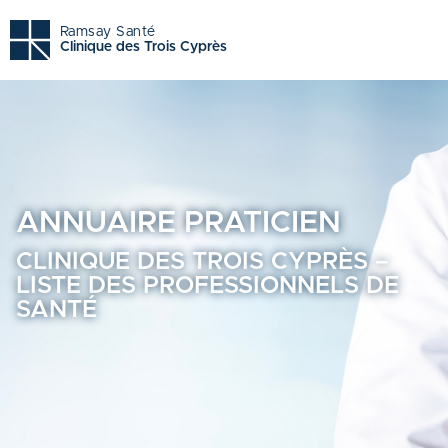
Clinique des trois cyprès - Trouvez un professionnel de sa
Ramsay Santé
Clinique des Trois Cyprès
ANNUAIRE
PRATICIEN
CLINIQUE DES TROIS CYPRÈS –
LISTE DES PROFESSIONNELS DE
SANTÉ