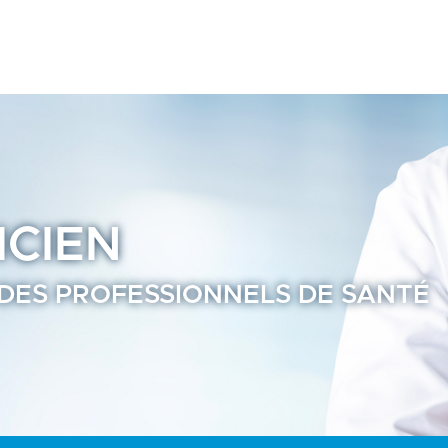
 Annuaire Praticien Ramsay Santé page2
ICIEN
 DES PROFESSIONNELS DE SANTÉ