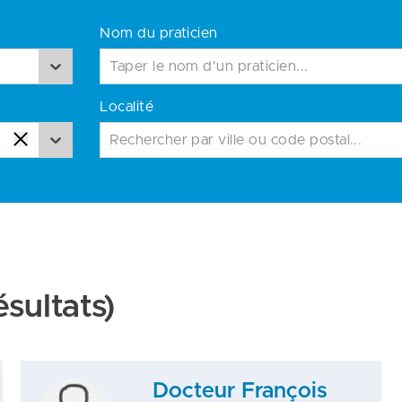
Nom du praticien
Localité
Rechercher par ville ou code postal...
ésultats)
Docteur François