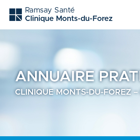
Clinique monts-du-forez - Trouvez un professionnel de san
Ramsay Santé
Clinique Monts-du-Forez
ANNUAIRE
PRAT
CLINIQUE MONTS-DU-FOREZ –