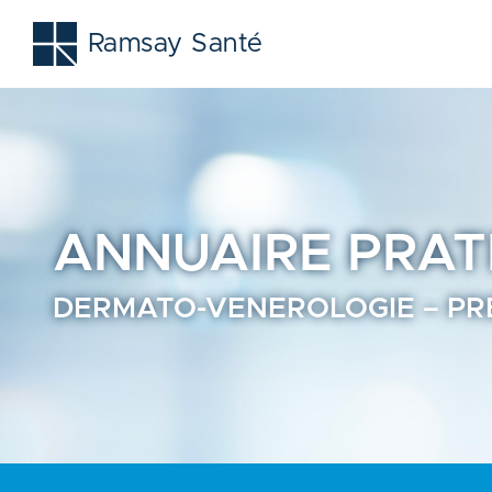
Dermato-venerologie - Prendre rendez-vous en ligne - An
Ramsay Santé
ANNUAIRE
PRAT
DERMATO-VENEROLOGIE – PR