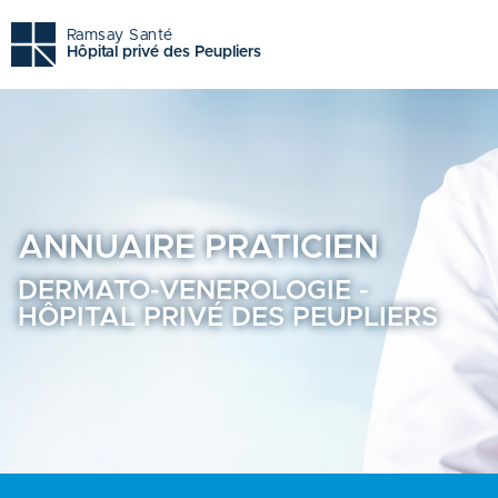
Dermato-venerologie - Hôpital privé des peupliers - Annua
Ramsay Santé
Hôpital privé des Peupliers
ANNUAIRE
PRATICIEN
DERMATO-VENEROLOGIE -
HÔPITAL PRIVÉ DES PEUPLIERS