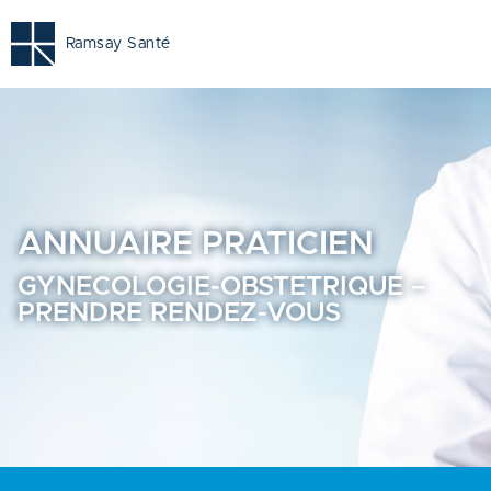
Gynecologie-obstetrique - Prendre rendez-vous en ligne -
Ramsay Santé
ANNUAIRE
PRATICIEN
GYNECOLOGIE-OBSTETRIQUE –
PRENDRE RENDEZ-VOUS