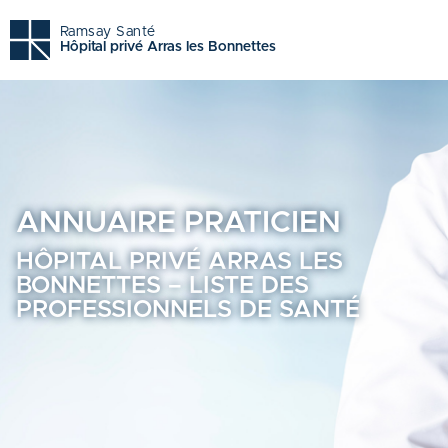
Hôpital privé arras les bonnettes - Trouvez un professionn
Ramsay Santé
Hôpital privé Arras les Bonnettes
ANNUAIRE
PRATICIEN
HÔPITAL PRIVÉ ARRAS LES
BONNETTES – LISTE DES
PROFESSIONNELS DE SANTÉ