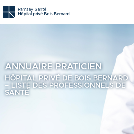
Hôpital privé de bois bernard - Trouvez un professionnel d
Ramsay Santé
Hôpital privé Bois Bernard
ANNUAIRE
PRATICIEN
HÔPITAL PRIVÉ DE BOIS BERNARD
– LISTE DES PROFESSIONNELS DE
SANTÉ