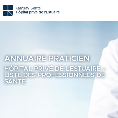
Hôpital privé de l'estuaire - Trouvez un professionnel de 
Ramsay Santé
Hôpital privé de l'Estuaire
ANNUAIRE
PRATICIEN
HÔPITAL PRIVÉ DE L'ESTUAIRE –
LISTE DES PROFESSIONNELS DE
SANTÉ