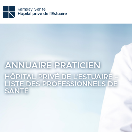
Hôpital privé de l'estuaire - Trouvez un professionnel de 
Ramsay Santé
Hôpital privé de l'Estuaire
ANNUAIRE
PRATICIEN
HÔPITAL PRIVÉ DE L'ESTUAIRE –
LISTE DES PROFESSIONNELS DE
SANTÉ