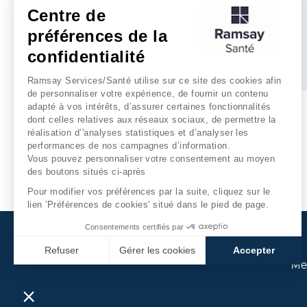
Centre de
RDV en ligne
préférences de la
confidentialité
Plus d'infos
Ramsay Services/Santé utilise sur ce site des cookies afin
de personnaliser votre expérience, de fournir un contenu
adapté à vos intérêts, d’assurer certaines fonctionnalités
dont celles relatives aux réseaux sociaux, de permettre la
réalisation d’'analyses statistiques et d’analyser les
performances de nos campagnes d’information.
Vous pouvez personnaliser votre consentement au moyen
des boutons situés ci-après
Pour modifier vos préférences par la suite, cliquez sur le
lien 'Préférences de cookies' situé dans le pied de page.
Consentements certifiés par
Refuser
Gérer les cookies
Accepter
Me
Axeptio consent
Plateforme de Gestion du Consentement : Personnalisez
Notre plateforme vous permet d'adapter et de gérer vos p