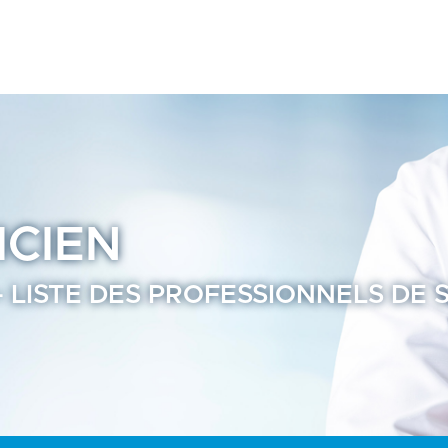
té - Annuaire Praticien Ramsay Santé
ICIEN
– LISTE DES PROFESSIONNELS DE 