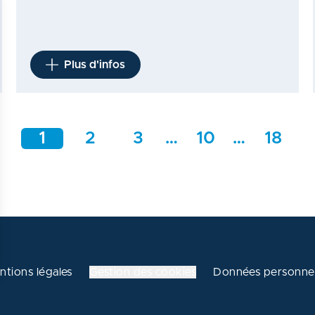
Plus d'infos
1
2
3
…
10
…
18
ntions légales
Gestion des cookies
Données personnel
 vos Options
aramètres de confidentialité, en garantissant la conformité