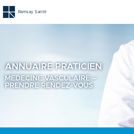
Medecine vasculaire - Prendre rendez-vous en ligne - Ann
Ramsay Santé
ANNUAIRE
PRATICIEN
MEDECINE VASCULAIRE –
PRENDRE RENDEZ-VOUS