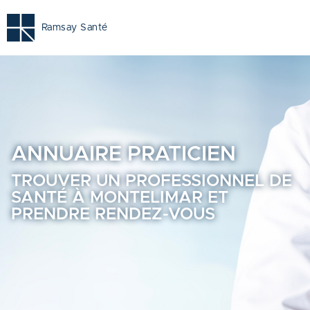
Montelimar | Trouvez un professionnel de santé près de ch
Ramsay Santé
ANNUAIRE
PRATICIEN
TROUVER UN PROFESSIONNEL DE
SANTÉ À MONTELIMAR ET
PRENDRE RENDEZ-VOUS