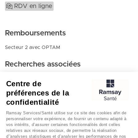
RDV en ligne
Remboursements
Secteur 2 avec OPTAM
Recherches associées
Cardiologie et maladies vasculaires - Hôpital privé
Centre de
de parly ii - le chesnay
préférences de la
Le-chesnay
confidentialité
Hôpital privé de parly ii - le chesnay
Ramsay Services/Santé utilise sur ce site des cookies afin de
personnaliser votre expérience, de fournir un contenu adapté à
vos intérêts, d’assurer certaines fonctionnalités dont celles
relatives aux réseaux sociaux, de permettre la réalisation
d’'analyses statistiques et d’analyser les performances de nos