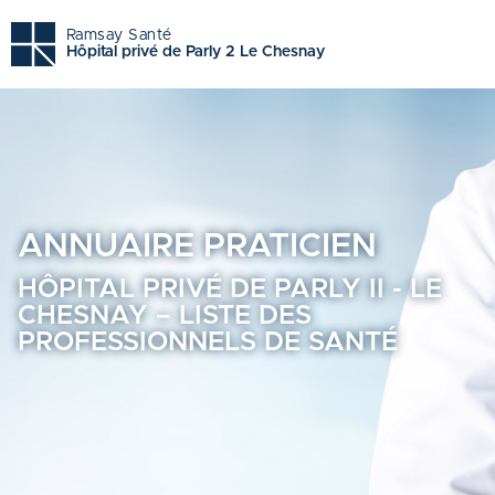
Hôpital privé de parly ii - le chesnay - Trouvez un profess
Ramsay Santé
Hôpital privé de Parly 2 Le Chesnay
ANNUAIRE
PRATICIEN
HÔPITAL PRIVÉ DE PARLY II - LE
CHESNAY – LISTE DES
PROFESSIONNELS DE SANTÉ