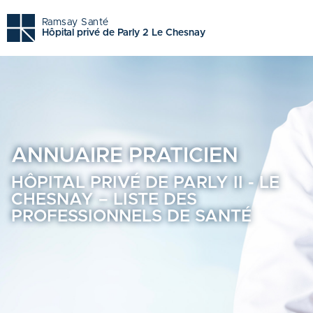
Hôpital privé de parly ii - le chesnay - Trouvez un profess
Ramsay Santé
Hôpital privé de Parly 2 Le Chesnay
ANNUAIRE
PRATICIEN
HÔPITAL PRIVÉ DE PARLY II - LE
CHESNAY – LISTE DES
PROFESSIONNELS DE SANTÉ