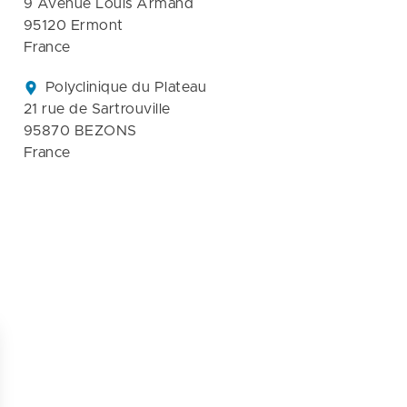
9 Avenue Louis Armand

95120 Ermont

France
Polyclinique du Plateau

21 rue de Sartrouville

95870 BEZONS

France