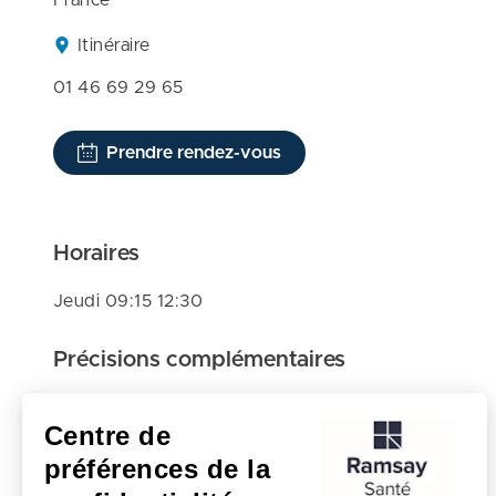
France
Itinéraire
01 46 69 29 65
Prendre rendez-vous
Horaires
Jeudi 09:15 12:30
Précisions complémentaires
CONSULTATIONS AU REZ-DE-CHAUSSEE DE LA
Centre de
CLINIQUE
préférences de la
Recherches associées