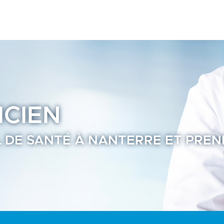
 vous - Annuaire Praticien Ramsay Santé
ICIEN
 DE SANTÉ À NANTERRE ET PRE