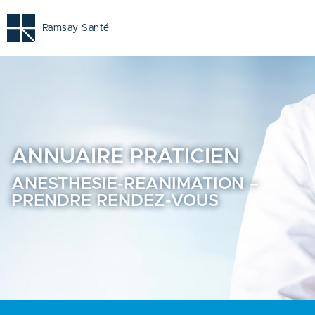
Anesthesie-reanimation - Prendre rendez-vous en ligne - 
Ramsay Santé
ANNUAIRE
PRATICIEN
ANESTHESIE-REANIMATION –
PRENDRE RENDEZ-VOUS