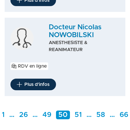
Plus d'infos
Docteur Nicolas
NOWOBILSKI
ANESTHESISTE &
REANIMATEUR
RDV en ligne
Plus d'infos
Centre de
1
…
26
…
49
50
51
…
58
…
66
préférences de la confidentialité