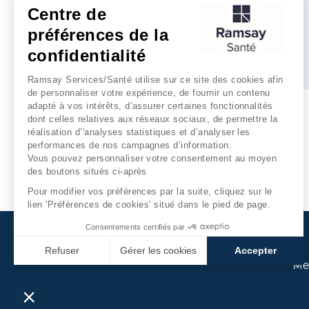
Centre de
préférences de la
confidentialité
Plus d'infos
Ramsay Services/Santé utilise sur ce site des cookies afin
de personnaliser votre expérience, de fournir un contenu
adapté à vos intérêts, d’assurer certaines fonctionnalités
dont celles relatives aux réseaux sociaux, de permettre la
1
réalisation d’'analyses statistiques et d’analyser les
performances de nos campagnes d’information.
Vous pouvez personnaliser votre consentement au moyen
des boutons situés ci-après
Pour modifier vos préférences par la suite, cliquez sur le
lien 'Préférences de cookies' situé dans le pied de page.
Consentements certifiés par
Refuser
Gérer les cookies
Accepter
Me
Axeptio consent
Plateforme de Gestion du Consentement : Personnalisez
Notre plateforme vous permet d'adapter et de gérer vos p