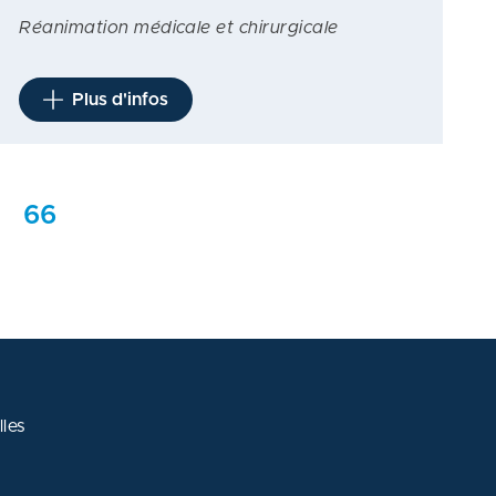
Réanimation médicale et chirurgicale
Plus d'infos
66
les
 avec les réglementations. Personnalisez vos préférences po