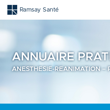
Anesthesie-reanimation - Prendre rendez-vous en ligne - 
Ramsay Santé
ANNUAIRE
PRAT
ANESTHESIE-REANIMATION –