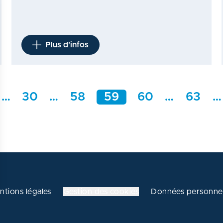
Plus d'infos
…
30
…
58
59
60
…
63
…
ntions légales
Gestion des cookies
Données personnel
 vos Options
aramètres de confidentialité, en garantissant la conformité