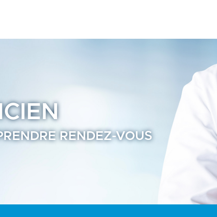
Annuaire Praticien Ramsay Santé page59
ICIEN
 PRENDRE RENDEZ-VOUS