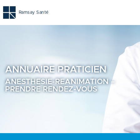
Anesthesie-reanimation - Prendre rendez-vous en ligne - 
Ramsay Santé
ANNUAIRE
PRATICIEN
ANESTHESIE-REANIMATION –
PRENDRE RENDEZ-VOUS