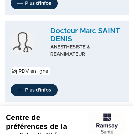
Plus d'infos
Docteur Marc SAINT
DENIS
ANESTHESISTE &
REANIMATEUR
RDV en ligne
Plus d'infos
Centre de
1
…
30
…
57
58
59
…
62
…
66
préférences de la