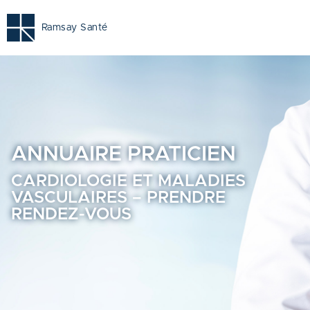
Cardiologie et maladies vasculaires - Prendre rendez-vous 
Ramsay Santé
ANNUAIRE
PRATICIEN
CARDIOLOGIE ET MALADIES
VASCULAIRES – PRENDRE
RENDEZ-VOUS