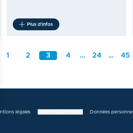
Plus d'infos
1
2
3
4
…
24
…
45
ntions légales
Gestion des cookies
Données personnel
 vos Options
aramètres de confidentialité, en garantissant la conformité