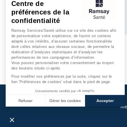
Centre de
préférences de la
confidentialité
Plus d'infos
Ramsay Services/Santé utilise sur ce site des cookies afin
de personnaliser votre expérience, de fournir un contenu
adapté à vos intérêts, d’assurer certaines fonctionnalités
dont celles relatives aux réseaux sociaux, de permettre la
réalisation d’'analyses statistiques et d’analyser les
performances de nos campagnes d’information.
Vous pouvez personnaliser votre consentement au moyen
des boutons situés ci-après
Pour modifier vos préférences par la suite, cliquez sur le
lien 'Préférences de cookies' situé dans le pied de page.
Consentements certifiés par
Refuser
Gérer les cookies
Accepter
Me
Axeptio consent
Plateforme de Gestion du Consentement : Personnalisez
Notre plateforme vous permet d'adapter et de gérer vos p