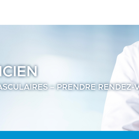
 en ligne - Annuaire Praticien Ramsay Santé page3
ICIEN
ASCULAIRES – PRENDRE RENDEZ-