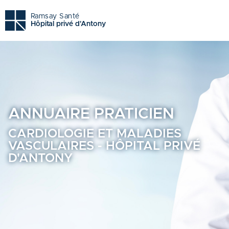
Cardiologie et maladies vasculaires - Hôpital privé d'anton
Ramsay Santé
Hôpital privé d'Antony
ANNUAIRE
PRATICIEN
CARDIOLOGIE ET MALADIES
VASCULAIRES - HÔPITAL PRIVÉ
D'ANTONY