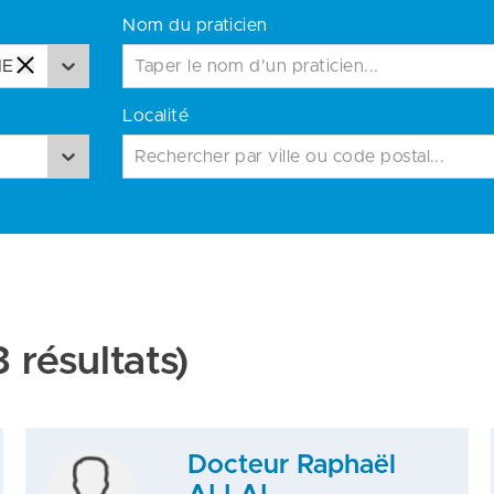
Nom du praticien
IE
Localité
Rechercher par ville ou code postal...
 résultats)
Docteur Raphaël