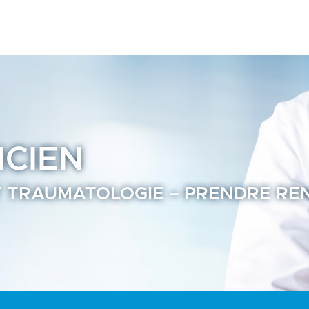
-vous en ligne - Annuaire Praticien Ramsay Santé page2
ICIEN
T TRAUMATOLOGIE – PRENDRE RE