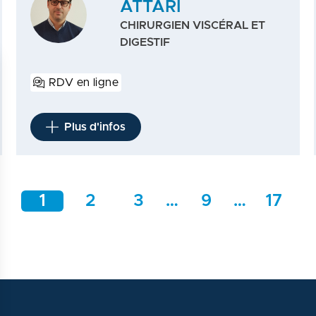
ATTARI
CHIRURGIEN VISCÉRAL ET
DIGESTIF
RDV en ligne
Plus d'infos
1
2
3
…
9
…
17