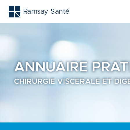
Chirurgie viscerale et digestive - Prendre rendez-vous en 
Ramsay Santé
ANNUAIRE
PRAT
CHIRURGIE VISCERALE ET DI