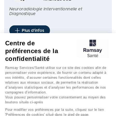
Neuroradiologie Interventionnelle et
Diagnostique
Plus d'infos
Centre de
préférences de la
1
…
3
…
4
5
6
…
7
…
8
confidentialité
Ramsay Services/Santé utilise sur ce site des cookies afin de
personnaliser votre expérience, de fournir un contenu adapté à
vos intérêts, d’assurer certaines fonctionnalités dont celles
relatives aux réseaux sociaux, de permettre la réalisation
d’'analyses statistiques et d’analyser les performances de nos
campagnes d’information.
Vous pouvez personnaliser votre consentement au moyen des
boutons situés ci-après
Mentions légales
Gestion des cookies
Pour modifier vos préférences par la suite, cliquez sur le lien
'Préférences de cookies' situé dans le pied de page.