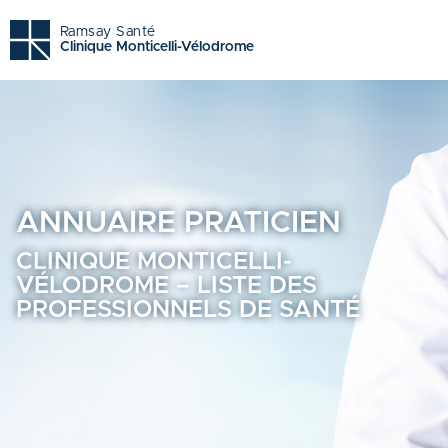
Clinique monticelli-vélodrome - Trouvez un professionnel 
Ramsay Santé
Clinique Monticelli-Vélodrome
ANNUAIRE
PRATICIEN
CLINIQUE MONTICELLI-
VÉLODROME – LISTE DES
PROFESSIONNELS DE SANTÉ