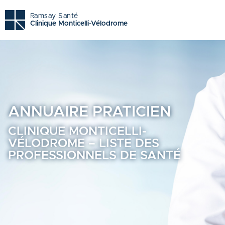
Clinique monticelli-vélodrome - Trouvez un professionnel 
Ramsay Santé
Clinique Monticelli-Vélodrome
ANNUAIRE
PRATICIEN
CLINIQUE MONTICELLI-
VÉLODROME – LISTE DES
PROFESSIONNELS DE SANTÉ