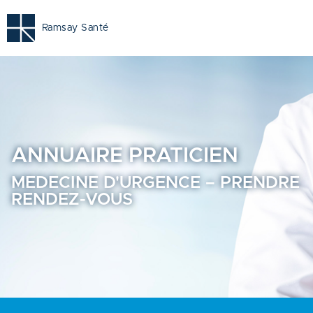
Medecine d'urgence - Prendre rendez-vous en ligne - Ann
Ramsay Santé
ANNUAIRE
PRATICIEN
MEDECINE D'URGENCE – PRENDRE
RENDEZ-VOUS