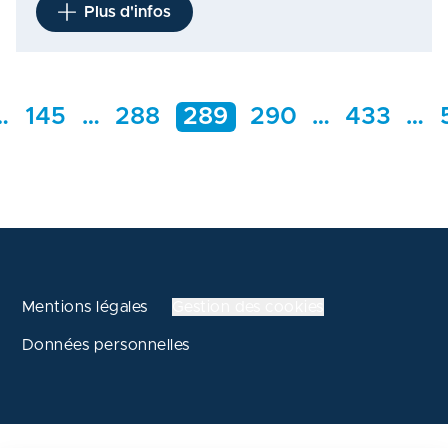
Plus d'infos
…
145
…
288
289
290
…
433
…
Mentions légales
Gestion des cookies
Données personnelles